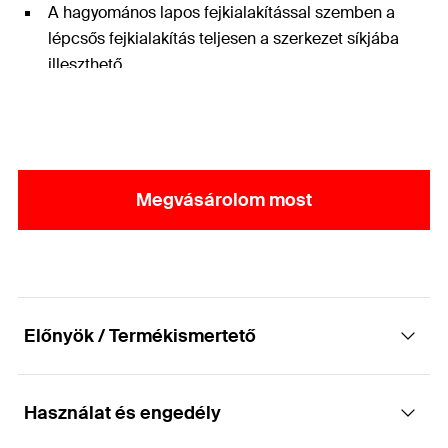
A hagyomános lapos fejkialakítással szemben a
lépcsős fejkialakítás teljesen a szerkezet síkjába
illeszthető
Megvásárolom most
Előnyök / Termékismertető
Használat és engedély
Nagyteljesítményű részmenetes faszerkezet