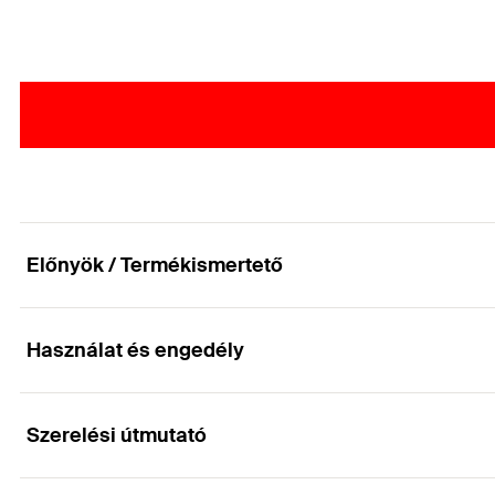
Előnyök / Termékismertető
Használat és engedély
Terasz csavarok lapos süllyesztett fejjel, TX beh
Előnyök
Szerelési útmutató
Alkalmazások