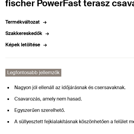
fischer PowerFast terasz csava
Termékváltozat
Szakkereskedők
Képek letöltése
Legfontosabb jellemzők
Nagyon jól ellenáll az időjárásnak és csersavaknak.
Csavarozás, amely nem hasad.
Egyszerűen szerelhető.
A süllyesztett fejkialakításnak köszönhetően a felület m