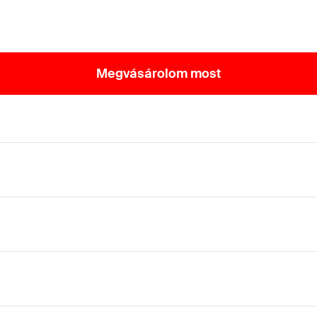
Megvásárolom most
ajtással és részmenettel