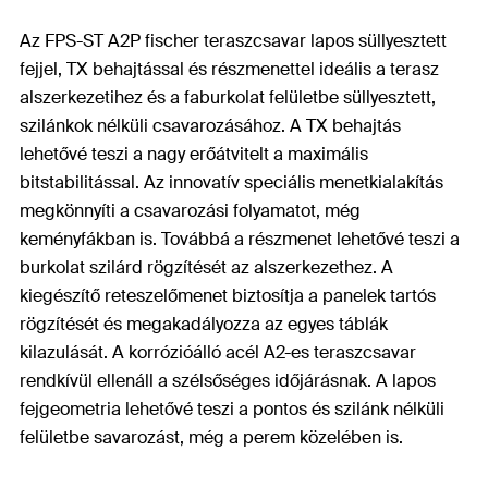
Az FPS-ST A2P fischer teraszcsavar lapos süllyesztett
fejjel, TX behajtással és részmenettel ideális a terasz
alszerkezetihez és a faburkolat felületbe süllyesztett,
szilánkok nélküli csavarozásához. A TX behajtás
lehetővé teszi a nagy erőátvitelt a maximális
bitstabilitással. Az innovatív speciális menetkialakítás
megkönnyíti a csavarozási folyamatot, még
keményfákban is. Továbbá a részmenet lehetővé teszi a
burkolat szilárd rögzítését az alszerkezethez. A
kiegészítő reteszelőmenet biztosítja a panelek tartós
rögzítését és megakadályozza az egyes táblák
kilazulását. A korrózióálló acél A2-es teraszcsavar
rendkívül ellenáll a szélsőséges időjárásnak. A lapos
fejgeometria lehetővé teszi a pontos és szilánk nélküli
felületbe savarozást, még a perem közelében is.