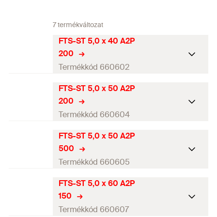
7 termékváltozat
FTS-ST 5,0 x 40 A2P
200
Termékkód 660602
FTS-ST 5,0 x 50 A2P
Átmérő
(
)
5
mm
d
200
Hosszúság
(
)
40
mm
Termékkód 660604
l
Behajtás
TX20
FTS-ST 5,0 x 50 A2P
Átmérő
(
)
5
mm
d
500
Csavar
(
)
5,0x40
mm
d
x l
s
s
Hosszúság
(
)
50
mm
Termékkód 660605
l
Menethosszúság
(
)
24
mm
L
G
Behajtás
TX20
FTS-ST 5,0 x 60 A2P
Átmérő
(
)
5
mm
d
Csomagolás
Papírdoboz
150
Csavar
(
)
5,0x50
mm
d
x l
s
s
Hosszúság
(
)
50
mm
Termékkód 660607
l
Mennyiség
200
db