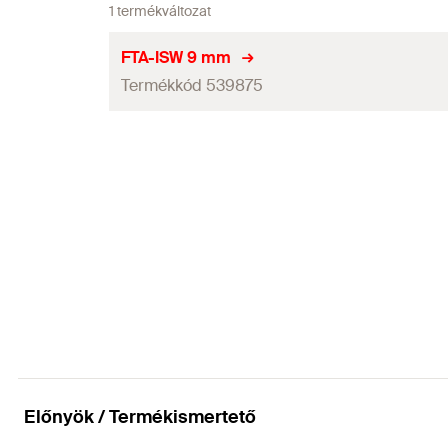
1 termékváltozat
FTA-ISW 9 mm
Termékkód 539875
Mennyiség
GTIN (EAN-Code)
Előnyök / Termékismertető