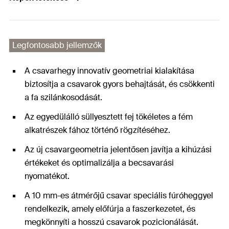
Legfontosabb jellemzők
A csavarhegy innovatív geometriai kialakítása
biztosítja a csavarok gyors behajtását, és csökkenti
a fa szilánkosodását.
Az egyedülálló süllyesztett fej tökéletes a fém
alkatrészek fához történő rögzítéséhez.
Az új csavargeometria jelentősen javítja a kihúzási
értékeket és optimalizálja a becsavarási
nyomatékot.
A 10 mm-es átmérőjű csavar speciális fúróheggyel
rendelkezik, amely előfúrja a faszerkezetet, és
megkönnyíti a hosszú csavarok pozicionálását.