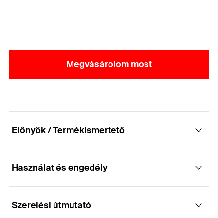
Megvásárolom most
Előnyök / Termékismertető
Használat és engedély
Teherhordó faszerkezetek gazdaságos
csatlakoztatásához.
Szerelési útmutató
Engedély