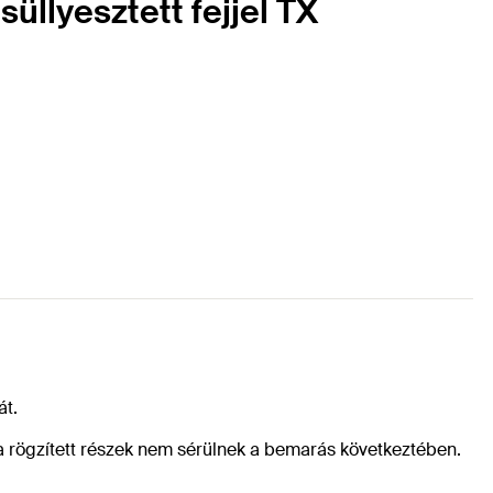
üllyesztett fejjel TX
át.
 a rögzített részek nem sérülnek a bemarás következtében.