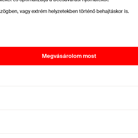
szögben, vagy extrém helyzetekben történő behajtáskor is.
Megvásárolom most
tatásához.