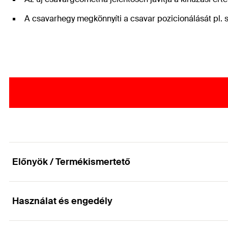
A csavarhegy megkönnyíti a csavar pozicionálását pl. 
Előnyök / Termékismertető
Használat és engedély
Teherhordó faszerkezetek gazdaságos csatlakoz