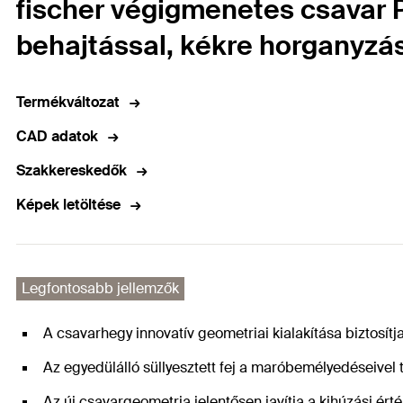
fischer végigmenetes csavar Po
behajtással, kékre horganyzá
Termékváltozat
CAD adatok
Szakkereskedők
Képek letöltése
Legfontosabb jellemzők
A csavarhegy innovatív geometriai kialakítása biztosítj
Az egyedülálló süllyesztett fej a maróbemélyedéseivel 
Az új csavargeometria jelentősen javítja a kihúzási ért