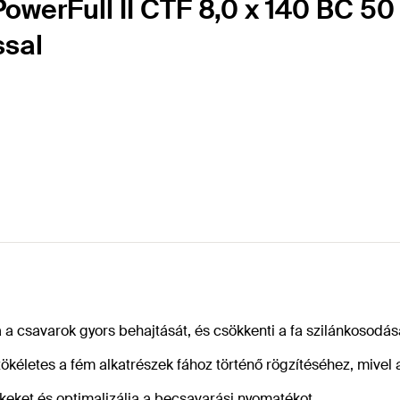
werFull II CTF 8,0 x 140 BC 50 s
ssal
a a csavarok gyors behajtását, és csökkenti a fa szilánkosodás
tökéletes a fém alkatrészek fához történő rögzítéséhez, mivel
ékeket és optimalizálja a becsavarási nyomatékot.