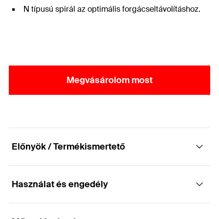
N típusú spirál az optimális forgácseltávolításhoz.
Megvásárolom most
Előnyök / Termékismertető
Használat és engedély
Kiváló minőségű fém fúrószár