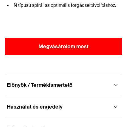
N típusú spirál az optimális forgácseltávolításhoz.
Megvásárolom most
Előnyök / Termékismertető
Használat és engedély
Kiváló minőségű fém fúrószár