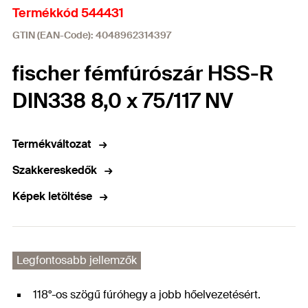
Termékkód 544431
GTIN (EAN-Code): 4048962314397
fischer fémfúrószár HSS-R
DIN338 8,0 x 75/117 NV
Termékváltozat
Szakkereskedők
Képek letöltése
Legfontosabb jellemzők
118°-os szögű fúróhegy a jobb hőelvezetésért.