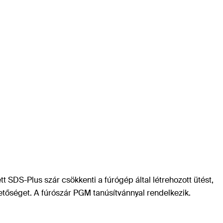
t SDS-Plus szár csökkenti a fúrógép által létrehozott ütést,
hetőséget. A fúrószár PGM tanúsítvánnyal rendelkezik.