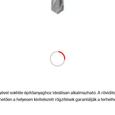
ével sokféle építőanyaghoz ideálisan alkalmazható. A rövidítet
hetően a helyesen kivitelezett rögzítések garantálják a terhel