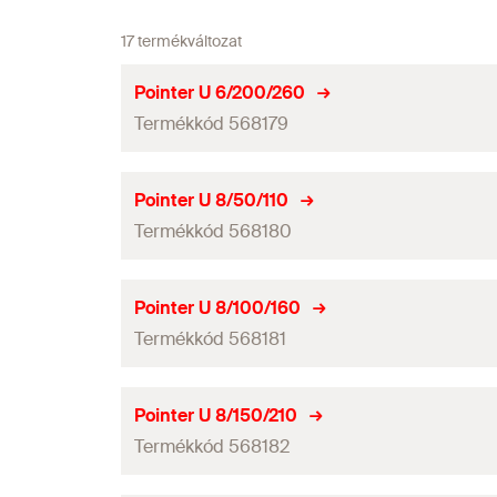
17 termékváltozat
Pointer U 6/200/260
Termékkód 568179
Fúróátmérő
(
)
d
Pointer U 8/50/110
0
Termékkód 568180
Teljes hosszúság
(
)
l
Munkahossz
Fúróátmérő
(
)
d
Pointer U 8/100/160
0
Mennyiség
Termékkód 568181
Teljes hosszúság
(
)
l
GTIN (EAN-Code)
Munkahossz
Fúróátmérő
(
)
d
Pointer U 8/150/210
0
Mennyiség
Termékkód 568182
Teljes hosszúság
(
)
l
GTIN (EAN-Code)