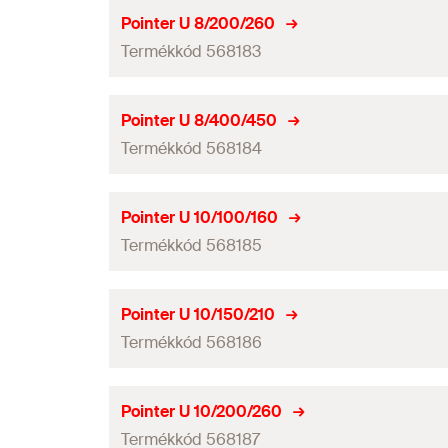
Munkahossz
Fúróátmérő
(
)
d
Pointer U 8/200/260
0
Mennyiség
Termékkód 568183
Teljes hosszúság
(
)
l
GTIN (EAN-Code)
Munkahossz
Fúróátmérő
(
)
d
Pointer U 8/400/450
0
Mennyiség
Termékkód 568184
Teljes hosszúság
(
)
l
GTIN (EAN-Code)
Munkahossz
Fúróátmérő
(
)
d
Pointer U 10/100/160
0
Mennyiség
Termékkód 568185
Teljes hosszúság
(
)
l
GTIN (EAN-Code)
Munkahossz
Fúróátmérő
(
)
d
Pointer U 10/150/210
0
Mennyiség
Termékkód 568186
Teljes hosszúság
(
)
l
GTIN (EAN-Code)
Munkahossz
Fúróátmérő
(
)
d
Pointer U 10/200/260
0
Mennyiség
Termékkód 568187