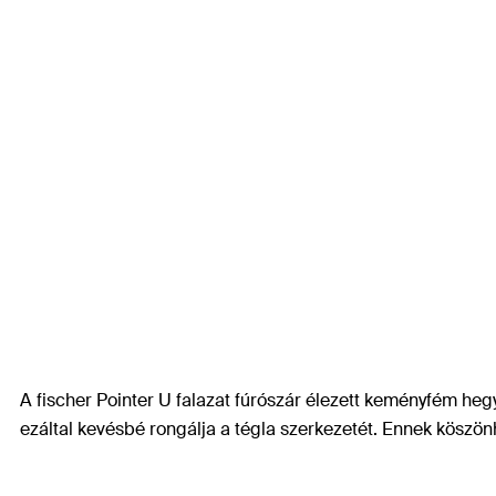
A fischer Pointer U falazat fúrószár élezett keményfém hegy
ezáltal kevésbé rongálja a tégla szerkezetét. Ennek köszön