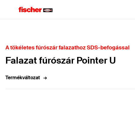
Home
A tökéletes fúrószár falazathoz SDS-befogással
Falazat fúrószár Pointer U
Termékváltozat