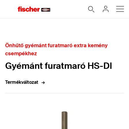
Home
Önhűtő gyémánt furatmaró extra kemény
csempékhez
Gyémánt furatmaró HS-DI
Termékváltozat