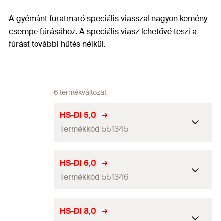
A gyémánt furatmaró speciális viasszal nagyon kemény
csempe fúrásához. A speciális viasz lehetővé teszi a
fúrást további hűtés nélkül.
6 termékváltozat
HS-Di 5,0
Termékkód 551345
Fúróátmérő
(
)
5
mm
d
HS-Di 6,0
0
Termékkód 551346
Teljes hosszúság
(
)
80
mm
l
Munkahossz
50
mm
Fúróátmérő
(
)
6
mm
d
HS-Di 8,0
0