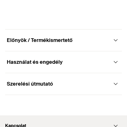
Mennyiség
1
db
GTIN (EAN-Code)
4048962287080
Előnyök / Termékismertető
Használat és engedély
Előnyök
Gyémánt vágóél a gyors fúráshoz.
Szerelési útmutató
Alkalmazások
Hosszú élettartam a nikkel bevonatú felületnek
köszönhetően.
Kővek, csempe, üveg és kerámia fúrásához.
Működése
A Gyémánt furatmaró speciális wax-szal ellátott
része megköti, ezáltal csökkenti a furatport.
Kapcsolat