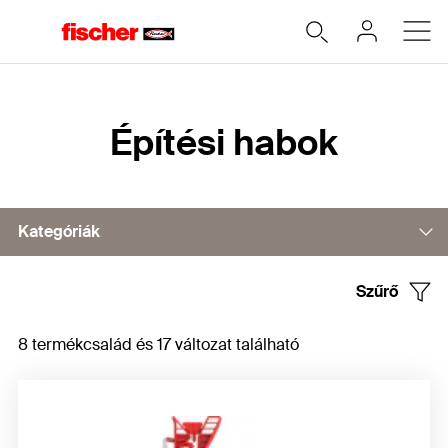
Home
Építési habok
Kategóriák
Szűrő
1K PU-szerelőhab
8 termékcsalád és 17 változat található
Egykomponensű pisztolyhab
2K PU-hab