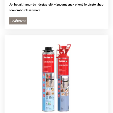
Jól bevált hang- és hőszigetelő, víznyomásnak ellenálló pisztolyhab
szakemberek számára
3 változat