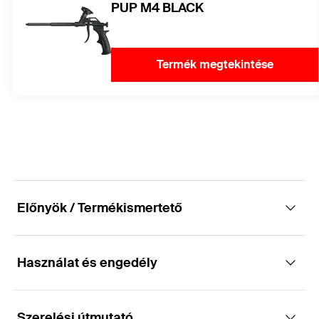
PUP M4 BLACK
Termék megtekintése
Előnyök / Termékismertető
Használat és engedély
Nagy szabad habtérfogatú, szürke
pisztolyhab
Szerelési útmutató