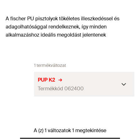
A fischer PU pisztolyok tökéletes illeszkedéssel és
adagolhatósággal rendelkeznek, így minden
alkalmazáshoz ideális megoldást jelentenek
1 termékváltozat
PUP K2
Termékkód 062400
Mennyiség
1
db
GTIN (EAN-Code)
4006209624005
A (z) 1 változatok 1 megtekintése