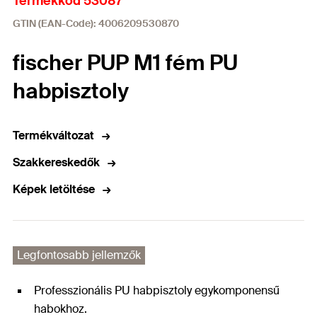
Termékkód 53087
GTIN (EAN-Code): 4006209530870
fischer PUP M1 fém PU
habpisztoly
Termékváltozat
Szakkereskedők
Képek letöltése
Legfontosabb jellemzők
Professzionális PU habpisztoly egykomponensű
habokhoz.