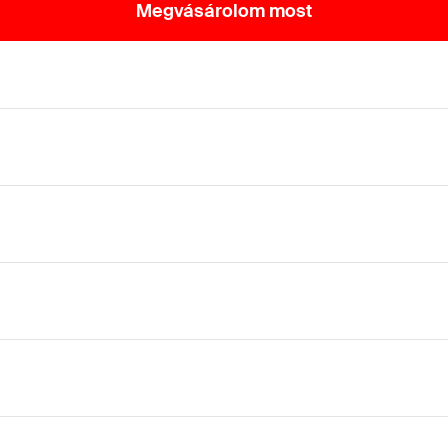
Megvásárolom most
st a flakonból.
okon végezhető munka szigorú követelményeinek, és így hosszú 