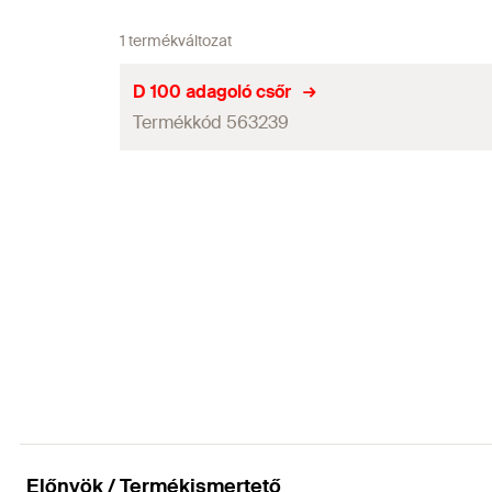
1 termékváltozat
D 100 adagoló csőr
Termékkód 563239
Mennyiség
GTIN (EAN-Code)
Előnyök / Termékismertető