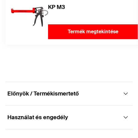
KP M3
Termék megtekintése
Előnyök / Termékismertető
Használat és engedély
Színeződésmentes szilikon tömítőanyag
márvány és terméskövekhez