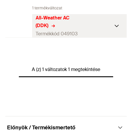
1 termékváltozat
All-Weather AC
(DDK)
Termékkód 049103
Tartalom
310
ml
Szín
áttetsző
A (z) 1 változatok 1 megtekintése
Nyelv a flakonon
DE, EN, FR
Csomagolás
Flakon
Mennyiség
10
db
GTIN (EAN-Code)
4006209491034
Előnyök / Termékismertető