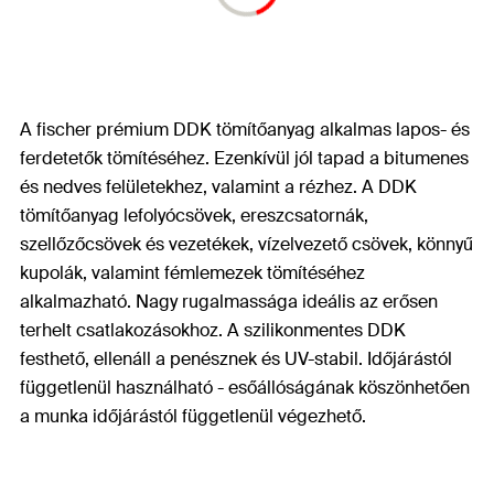
A fischer prémium DDK tömítőanyag alkalmas lapos- és
ferdetetők tömítéséhez. Ezenkívül jól tapad a bitumenes
és nedves felületekhez, valamint a rézhez. A DDK
tömítőanyag lefolyócsövek, ereszcsatornák,
szellőzőcsövek és vezetékek, vízelvezető csövek, könnyű
kupolák, valamint fémlemezek tömítéséhez
alkalmazható. Nagy rugalmassága ideális az erősen
terhelt csatlakozásokhoz. A szilikonmentes DDK
festhető, ellenáll a penésznek és UV-stabil. Időjárástól
függetlenül használható - esőállóságának köszönhetően
a munka időjárástól függetlenül végezhető.