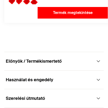
Termék megtekintése
Előnyök / Termékismertető
Használat és engedély
Speciális tetőtömítőanyag bitumenhez
Előnyök
Szerelési útmutató
Alkalmazások