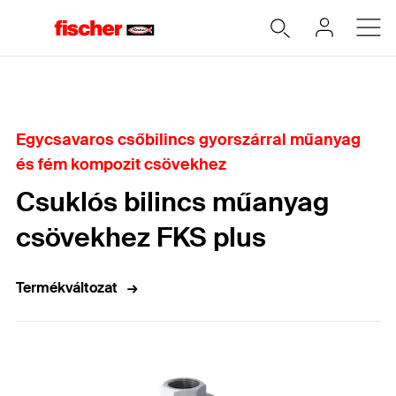
Home
Egycsavaros csőbilincs gyorszárral műanyag
és fém kompozit csövekhez
Csuklós bilincs műanyag
csövekhez FKS plus
Termékváltozat