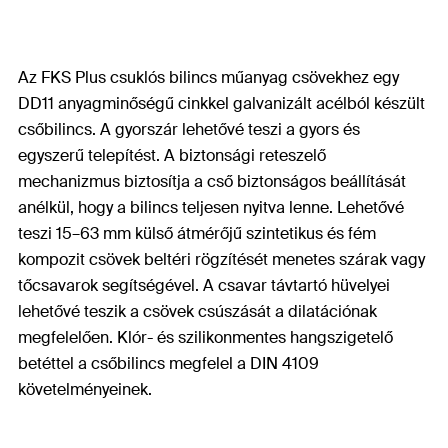
Az FKS Plus csuklós bilincs műanyag csövekhez egy
DD11 anyagminőségű cinkkel galvanizált acélból készült
csőbilincs. A gyorszár lehetővé teszi a gyors és
egyszerű telepítést. A biztonsági reteszelő
mechanizmus biztosítja a cső biztonságos beállítását
anélkül, hogy a bilincs teljesen nyitva lenne. Lehetővé
teszi 15–63 mm külső átmérőjű szintetikus és fém
kompozit csövek beltéri rögzítését menetes szárak vagy
tőcsavarok segítségével. A csavar távtartó hüvelyei
lehetővé teszik a csövek csúszását a dilatációnak
megfelelően. Klór- és szilikonmentes hangszigetelő
betéttel a csőbilincs megfelel a DIN 4109
követelményeinek.