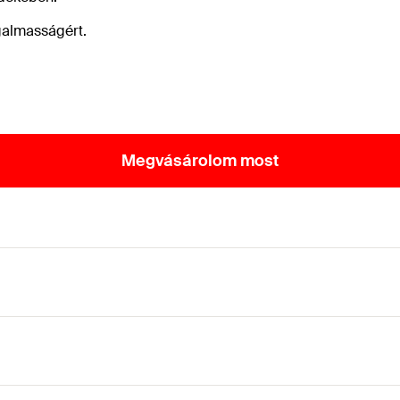
galmasságért.
Megvásárolom most
iztonságos gyorskioldó rögzítőelemmel