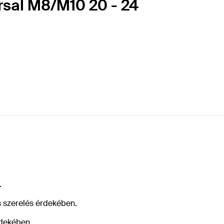
rsal M8/M10 20 - 24
.
 szerelés érdekében.
rdekében.