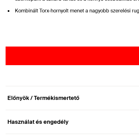
Kombinált Torx-hornyolt menet a nagyobb szerelési ru
Előnyök / Termékismertető
Használat és engedély
Csuklós csőbilincs kényelmesen szerelhető és b