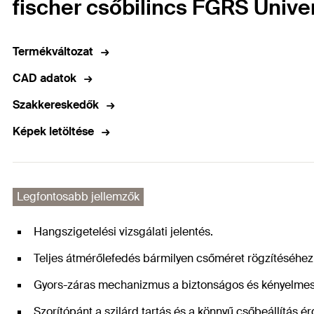
fischer csőbilincs FGRS Unive
Termékváltozat
CAD adatok
Szakkereskedők
Képek letöltése
Legfontosabb jellemzők
Hangszigetelési vizsgálati jelentés.
Teljes átmérőlefedés bármilyen csőméret rögzítéséhez
Gyors-záras mechanizmus a biztonságos és kényelmes
Szorítópánt a szilárd tartás és a könnyű csőbeállítás é