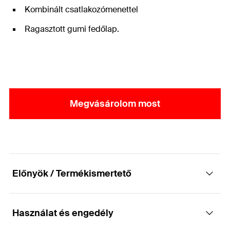
Kombinált csatlakozómenettel
Ragasztott gumi fedőlap.
Megvásárolom most
Előnyök / Termékismertető
Használat és engedély
Kétcsavaros zárt PUR szigetelésű hőszigetelt