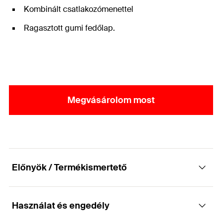
Kombinált csatlakozómenettel
Ragasztott gumi fedőlap.
Megvásárolom most
Előnyök / Termékismertető
Használat és engedély
Kétcsavaros zárt PUR szigetelésű hőszigetelt