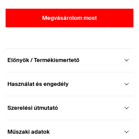
Megvásárolom most
Előnyök / Termékismertető
Használat és engedély
Kétcsavaros csőbilincs gyorszáró
mechanizmussal és kombinált
csatlakozóanyával
Szerelési útmutató
Alkalmazások
Előnyök
Műszaki adatok
Egyszerű és könnyű csőrögzítés menetes