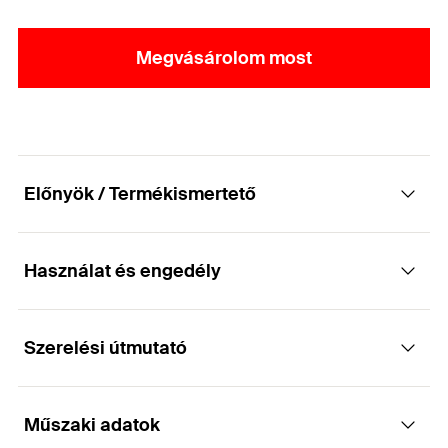
Megvásárolom most
Előnyök / Termékismertető
Használat és engedély
Kétcsavaros csőbilincs gyorszáró
mechanizmussal és kombinált
csatlakozóanyával
Szerelési útmutató
Alkalmazások
Előnyök
Műszaki adatok
Egyszerű és könnyű csőrögzítés menetes