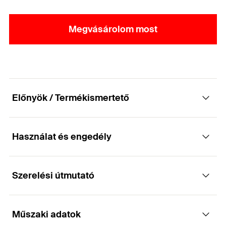
Megvásárolom most
Előnyök / Termékismertető
Használat és engedély
Kétcsavaros csőbilincs gyorszáró
mechanizmussal és kombinált
csatlakozóanyával
Szerelési útmutató
Alkalmazások
Előnyök
Műszaki adatok
Egyszerű és könnyű csőrögzítés menetes