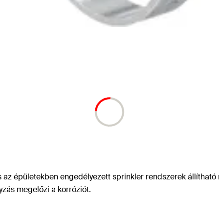
s az épületekben engedélyezett sprinkler rendszerek állíthat
yzás megelőzi a korróziót.