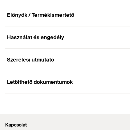
Mennyiség
Előnyök / Termékismertető
GTIN (EAN-Code)
Használat és engedély
Előnyök
A VdS engedély garantálja sprinkler rendszerekben tö
Szerelési útmutató
Alkalmazások
A beállító anya lehetővé teszi a telepítés utáni gyors
Letölthető dokumentumok
Sprinkler rendszerek szereléséhez VdS engedéllyel
Tulajdonságok
Installation FRSL
Marketing Documents
1
2
3
Anyaga: csőacél DX51D, DIN EN 10346, 1.0226 (Z140 
PDF,
Beállítóanya anyaga:
acél 11 SMnPb 30, DIN EN 10087,
Fixing of sprinkler pipelines
Kapcsolat