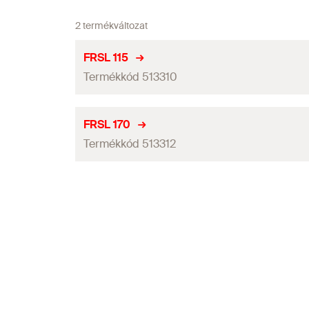
2 termékváltozat
FRSL 115
Termékkód 513310
Méret
FRSL 170
Termékkód 513312
Menet
(
)
A
Magasság
(
)
H
Méret
Szerelőszalag szélesség x vastagság
(
)
b x s
Menet
(
)
A
Max. javasolt statikus terhelés (centrikus feszültség)
(
N
Magasság
(
)
H
Mennyiség
Szerelőszalag szélesség x vastagság
(
)
b x s
GTIN (EAN-Code)
Max. javasolt statikus terhelés (centrikus feszültség)
(
N