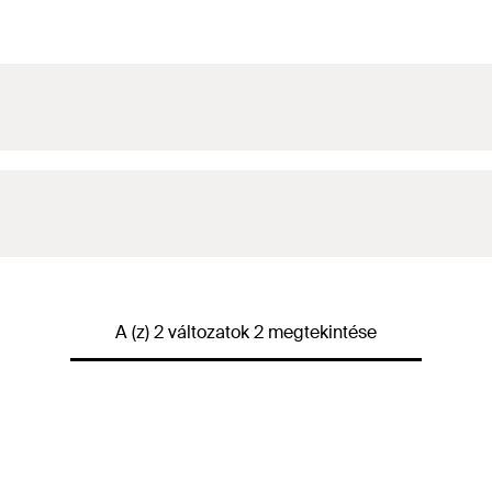
A (z) 2 változatok 2 megtekintése
)
empf.
)
empf.