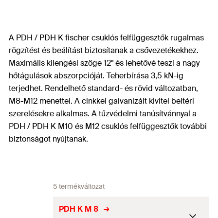
A PDH / PDH K fischer csuklós felfüggesztők rugalmas
rögzítést és beálítást biztosítanak a csővezetékekhez.
Maximális kilengési szöge 12° és lehetővé teszi a nagy
hőtágulások abszorpcióját. Teherbírása 3,5 kN-ig
terjedhet. Rendelhető standard- és rövid változatban,
M8-M12 menettel. A cinkkel galvanizált kivitel beltéri
szerelésekre alkalmas. A tűzvédelmi tanúsítvánnyal a
PDH / PDH K M10 és M12 csuklós felfüggesztők további
biztonságot nyújtanak.
5 termékváltozat
PDH K M 8