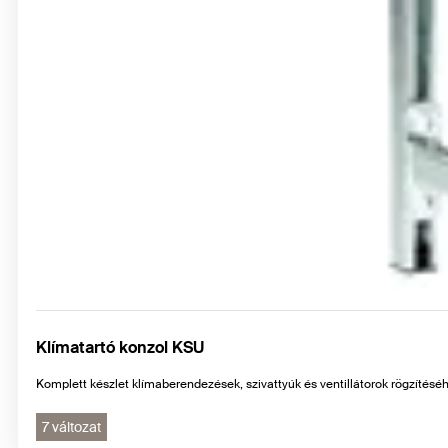
Klímatartó konzol KSU
Komplett készlet klímaberendezések, szivattyúk és ventillátorok rögzítésé
7 változat