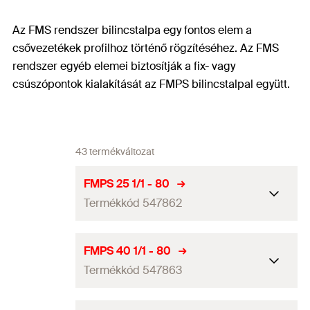
Az FMS rendszer bilincstalpa egy fontos elem a
csővezetékek profilhoz történő rögzítéséhez. Az FMS
rendszer egyéb elemei biztosítják a fix- vagy
csúszópontok kialakítását az FMPS bilincstalpal együtt.
43 termékváltozat
FMPS 25 1/1 - 80
Termékkód 547862
Méret
1
in
FMPS 40 1/1 - 80
Termékkód 547863
Befogási tartomány
(
)
34
mm
D
Hosszúság
150
mm