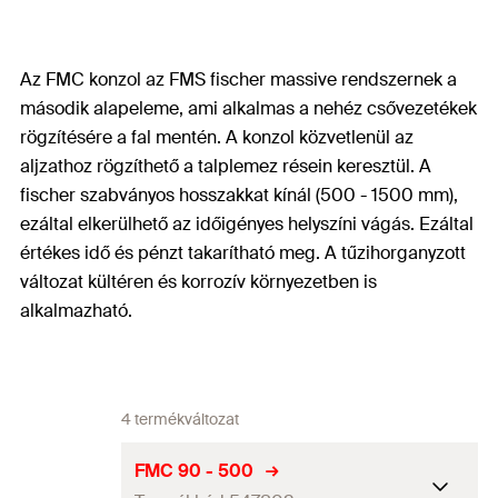
Az FMC konzol az FMS fischer massive rendszernek a
második alapeleme, ami alkalmas a nehéz csővezetékek
rögzítésére a fal mentén. A konzol közvetlenül az
aljzathoz rögzíthető a talplemez résein keresztül. A
fischer szabványos hosszakkat kínál (500 - 1500 mm),
ezáltal elkerülhető az időigényes helyszíni vágás. Ezáltal
értékes idő és pénzt takarítható meg. A tűzihorganyzott
változat kültéren és korrozív környezetben is
alkalmazható.
4 termékváltozat
FMC 90 - 500