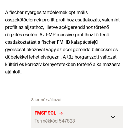
A fischer nyerges tartóelemek optimális
összekötőelemek profilt profilhoz csatlakozás, valamint
profilt az aljzathoz, illetve acélgerendához történő
rögzítés esetén. Az FMP massive profilhoz történő
csatlakoztatást a fischer FMHB kalapácsfejű
gyorscsatlakozóval vagy az acél gerenda bilinccsel és
dübelekkel lehet elvégezni. A tűzihorganyzott változat
kültéri és korrozív környezetekben történő alkalmazásra
ajánlott.
8 termékváltozat
FMSF 90L
Termékkód 547823