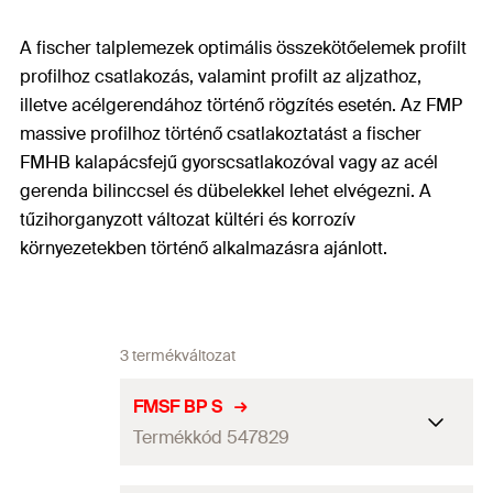
A fischer talplemezek optimális összekötőelemek profilt
profilhoz csatlakozás, valamint profilt az aljzathoz,
illetve acélgerendához történő rögzítés esetén. Az FMP
massive profilhoz történő csatlakoztatást a fischer
FMHB kalapácsfejű gyorscsatlakozóval vagy az acél
gerenda bilinccsel és dübelekkel lehet elvégezni. A
tűzihorganyzott változat kültéri és korrozív
környezetekben történő alkalmazásra ajánlott.
3 termékváltozat
FMSF BP S
Termékkód 547829