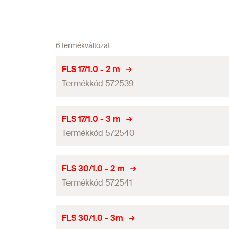
6 termékváltozat
FLS 17/1.0 - 2 m
Termékkód 572539
Tűzvédelmi vizsgálat
FLS 17/1.0 - 3 m
Termékkód 572540
Hosszúság
Vastagság
(
)
S
Tűzvédelmi vizsgálat
FLS 30/1.0 - 2 m
Profilkeresztmetszet
Termékkód 572541
Hosszúság
Tehetetlenségi nyomaték
(
)
l
y
Vastagság
(
)
S
Tűzvédelmi vizsgálat
FLS 30/1.0 - 3m
Tehetetlenségi nyomaték
(
)
l
z