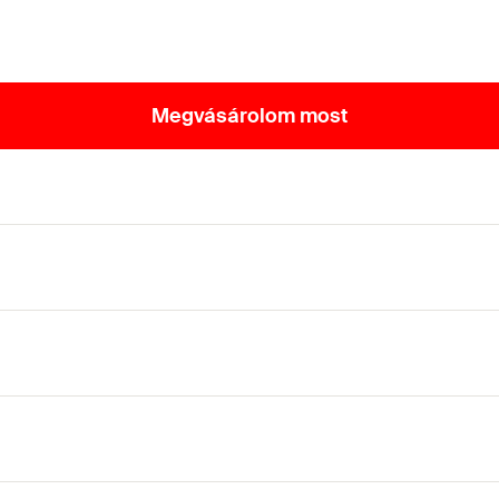
Megvásárolom most
°
pontos, mégis egyszerű csatlakozásokat hoznak létre a szer
szerkezeti elem precízen állítható hosszirányban és kereszti