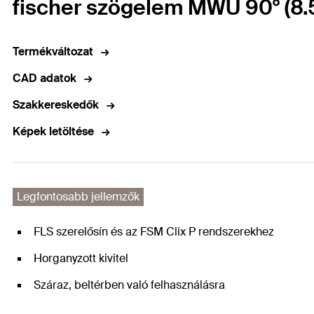
fischer szögelem MWU 90° (8.
Termékváltozat
CAD adatok
Szakkereskedők
Képek letöltése
Legfontosabb jellemzők
FLS szerelősín és az FSM Clix P rendszerekhez
Horganyzott kivitel
Száraz, beltérben való felhasználásra