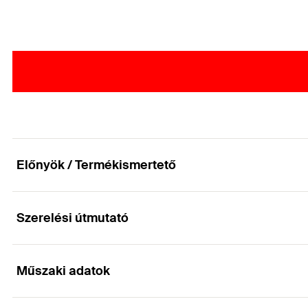
Előnyök / Termékismertető
Szerelési útmutató
90°-os építőelem, rögzítőelem MW90° és MWU90
Műszaki adatok
A MW 90° és MWU 90° szögelemek, valamint az FSM Clix P 
rögzítésekor. A speciális rögzítőfüleknek köszönhetően a 