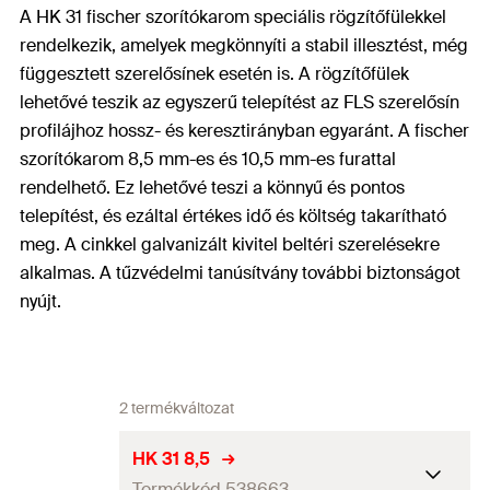
A HK 31 fischer szorítókarom speciális rögzítőfülekkel
rendelkezik, amelyek megkönnyíti a stabil illesztést, még
függesztett szerelősínek esetén is. A rögzítőfülek
lehetővé teszik az egyszerű telepítést az FLS szerelősín
profilájhoz hossz- és keresztirányban egyaránt. A fischer
szorítókarom 8,5 mm-es és 10,5 mm-es furattal
rendelhető. Ez lehetővé teszi a könnyű és pontos
telepítést, és ezáltal értékes idő és költség takarítható
meg. A cinkkel galvanizált kivitel beltéri szerelésekre
alkalmas. A tűzvédelmi tanúsítvány további biztonságot
nyújt.
2 termékváltozat
HK 31 8,5
Termékkód 538663