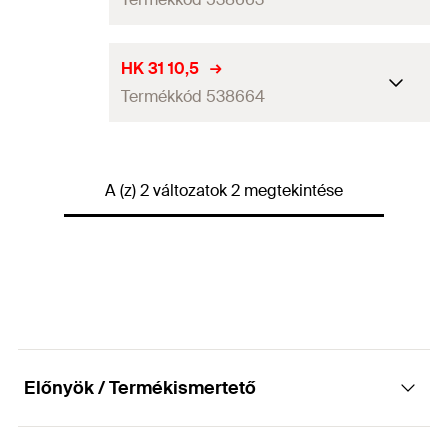
Furatátmérő
(
)
8,5
mm
D
HK 31 10,5
Termékkód 538664
Csomagolás
Papírdoboz
Mennyiség
50
db
Furatátmérő
(
)
10,5
mm
D
GTIN (EAN-Code)
4048962265248
A (z) 2 változatok 2 megtekintése
Csomagolás
Papírdoboz
Mennyiség
50
db
GTIN (EAN-Code)
4048962265255
Előnyök / Termékismertető