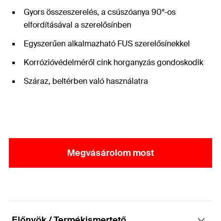
Gyors összeszerelés, a csúszóanya 90°-os
elfordításával a szerelősínben
Egyszerűen alkalmazható FUS szerelősínekkel
Korrózióvédelméről cink horganyzás gondoskodik
Száraz, beltérben való használatra
Megvásárolom most
Előnyök / Termékismertető