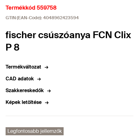
Termékkód 559758
GTIN (EAN-Code): 4048962423594
fischer csúszóanya FCN Clix
P 8
Termékváltozat
CAD adatok
Szakkereskedők
Képek letöltése
Legfontosabb jellemzők