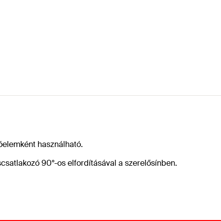
tóelemként használható.
satlakozó 90°-os elfordításával a szerelősínben.