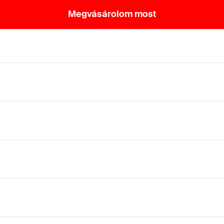
Megvásárolom most
ad a tartószerkezetnek.
 FCA karos konzollal és az PFCN átmenőszerelésű gyorscsatla
ően kompatibilis a PFCN átmenőszerelésű gyorscsatlakozó
etben való felhasználásra egyaránt megfelel