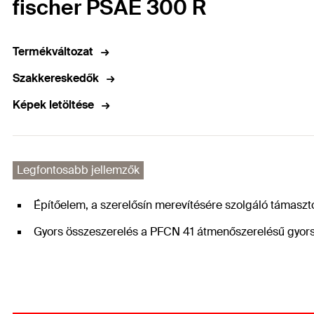
fischer PSAE 300 R
Termékváltozat
Szakkereskedők
Képek letöltése
Legfontosabb jellemzők
Építőelem, a szerelősín merevítésére szolgáló támasz
Gyors összeszerelés a PFCN 41 átmenőszerelésű gyorsc