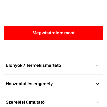
Megvásárolom most
Előnyök / Termékismertető
Használat és engedély
Szerkezeti elem - merevítőelem PSAE 300 és
500
Szerelési útmutató
Alkalmazások