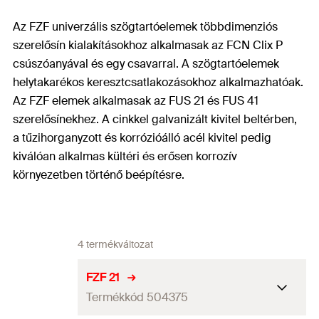
Az FZF univerzális szögtartóelemek többdimenziós
szerelősín kialakításokhoz alkalmasak az FCN Clix P
csúszóanyával és egy csavarral. A szögtartóelemek
helytakarékos keresztcsatlakozásokhoz alkalmazhatóak.
Az FZF elemek alkalmasak az FUS 21 és FUS 41
szerelősínekhez. A cinkkel galvanizált kivitel beltérben,
a tűzihorganyzott és korrózióálló acél kivitel pedig
kiválóan alkalmas kültéri és erősen korrozív
környezetben történő beépítésre.
4 termékváltozat
FZF 21
Termékkód 504375