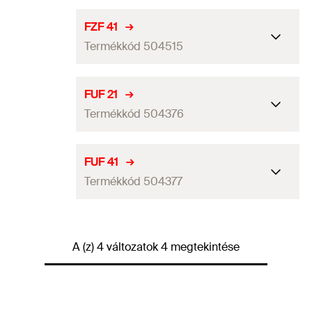
Csomagolás
Papírdoboz
FZF 41
Termékkód 504515
Mennyiség
25
db
GTIN (EAN-Code)
4048962062670
Csomagolás
Papírdoboz
FUF 21
Termékkód 504376
Mennyiség
25
db
GTIN (EAN-Code)
4048962063240
Csomagolás
Papírdoboz
FUF 41
Termékkód 504377
Mennyiség
25
db
GTIN (EAN-Code)
4048962062687
Csomagolás
Papírdoboz
A (z) 4 változatok 4 megtekintése
Mennyiség
25
db
GTIN (EAN-Code)
4048962062694