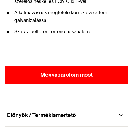
szerelősínekkel és FCN Clix P-vel.
Alkalmazásnak megfelelő korrózióvédelem
galvanizálással
Száraz beltéren történő használatra
Megvásárolom most
Előnyök / Termékismertető