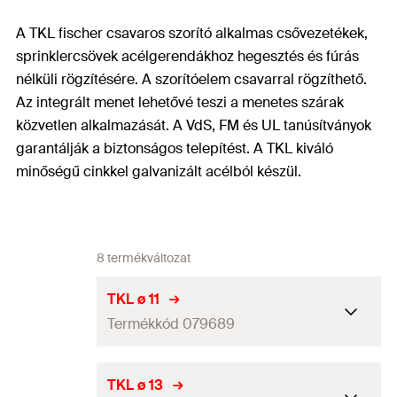
A TKL fischer csavaros szorító alkalmas csővezetékek,
sprinklercsövek acélgerendákhoz hegesztés és fúrás
nélküli rögzítésére. A szorítóelem csavarral rögzíthető.
Az integrált menet lehetővé teszi a menetes szárak
közvetlen alkalmazását. A VdS, FM és UL tanúsítványok
garantálják a biztonságos telepítést. A TKL kiváló
minőségű cinkkel galvanizált acélból készül.
8 termékváltozat
TKL ø 11
Termékkód 079689
VdS jóváhagyás
Igen
TKL ø 13