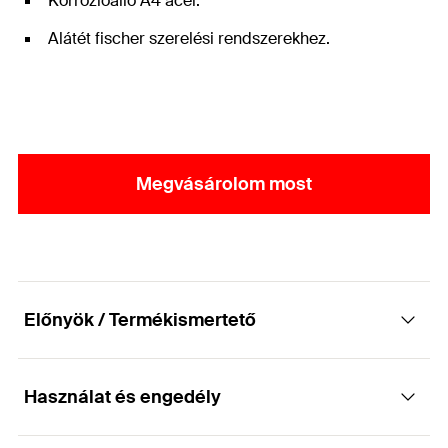
Korrózióálló A4 acél.
Alátét fischer szerelési rendszerekhez.
Megvásárolom most
Előnyök / Termékismertető
Használat és engedély
Alátét korrózióálló acélból fischer szerelési
rendszerekhez.