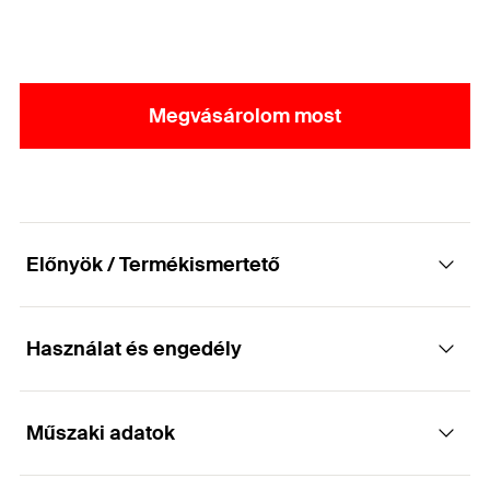
Megvásárolom most
Előnyök / Termékismertető
Használat és engedély
Alátét galvanizált acélból fischer
szerelőrendszerhez
Műszaki adatok
Alkalmazások
A fischer U alátét cinkkel galvanizát acélból készült