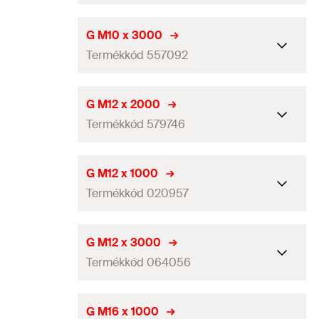
Mennyiség
25
db
Hosszúság
2.000
mm
G M10 x 3000
GTIN (EAN-Code)
4006209797440
Termékkód 557092
Menet
(
)
M10
A
Mennyiség
25
db
Hosszúság
3.000
mm
G M12 x 2000
GTIN (EAN-Code)
4006209797457
Termékkód 579746
Menet
(
)
M10
A
Mennyiség
5
db
Hosszúság
2.000
mm
G M12 x 1000
GTIN (EAN-Code)
8001132570920
Termékkód 020957
Menet
(
)
M12
A
Mennyiség
25
db
Hosszúság
1.000
mm
G M12 x 3000
GTIN (EAN-Code)
8001132797464
Termékkód 064056
Menet
(
)
M12
A
Mennyiség
20
db
Hosszúság
3.000
mm
G M16 x 1000