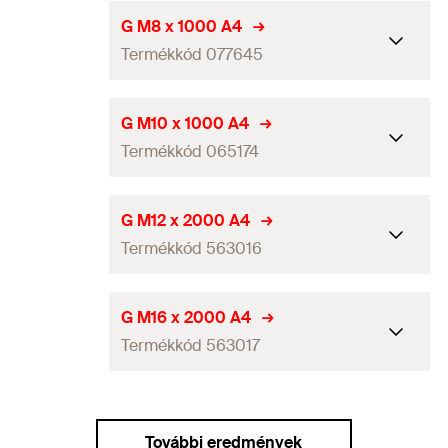
Mennyiség
5
db
Hosszúság
1.000
mm
G M8 x 1000 A4
GTIN (EAN-Code)
4006209776445
Termékkód 077645
Menet
(
)
M10
A
Mennyiség
5
db
Hosszúság
1.000
mm
G M10 x 1000 A4
GTIN (EAN-Code)
4006209651735
Termékkód 065174
Menet
(
)
M8
A
Mennyiség
5
db
Hosszúság
1.000
mm
G M12 x 2000 A4
GTIN (EAN-Code)
4006209776452
Termékkód 563016
Menet
(
)
M10
A
Mennyiség
5
db
Hosszúság
2.000
mm
G M16 x 2000 A4
GTIN (EAN-Code)
4006209651742
Termékkód 563017
Menet
(
)
M12
A
Mennyiség
5
db
Hosszúság
2.000
mm
GTIN (EAN-Code)
4048962445992
További eredmények