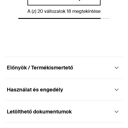
Menet
(
)
M16
A
A (z) 20 változatok 18 megtekintése
Mennyiség
5
db
GTIN (EAN-Code)
4048962446005
Előnyök / Termékismertető
Használat és engedély
Tulajdonságok
Menetes szár G (G 6 - G 24) anyaga: acél 4.8 DIN
Letölthető dokumentumok
Engedély
976, DIN EN ISO 898-1