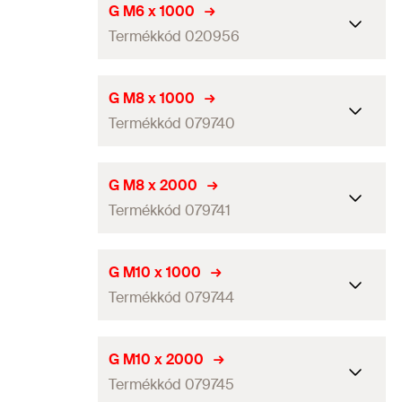
G M6 x 1000
Termékkód 020956
Hosszúság
1.000
mm
G M8 x 1000
Termékkód 079740
Menet
(
)
M6
A
Mennyiség
50
db
Hosszúság
1.000
mm
G M8 x 2000
GTIN (EAN-Code)
4006209209561
Termékkód 079741
Menet
(
)
M8
A
Mennyiség
25
db
Hosszúság
2.000
mm
G M10 x 1000
GTIN (EAN-Code)
4006209797402
Termékkód 079744
Menet
(
)
M8
A
Mennyiség
25
db
Hosszúság
1.000
mm
G M10 x 2000
GTIN (EAN-Code)
4006209797419
Termékkód 079745
Menet
(
)
M10
A