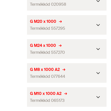
GTIN (EAN-Code)
4006209209578
Termékkód 020958
Menet
(
)
M12
A
Mennyiség
5
db
Hosszúság
1.000
mm
G M20 x 1000
GTIN (EAN-Code)
4006209640562
Termékkód 557295
Menet
(
)
M16
A
Mennyiség
10
db
Hosszúság
1.000
mm
G M24 x 1000
GTIN (EAN-Code)
4006209209585
Termékkód 557270
Menet
(
)
M20
A
Mennyiség
5
db
Hosszúság
1.000
mm
G M8 x 1000 A2
GTIN (EAN-Code)
8001132572955
Termékkód 077644
Menet
(
)
M24
A
Mennyiség
5
db
Hosszúság
1.000
mm
G M10 x 1000 A2
GTIN (EAN-Code)
8001132572702
Termékkód 065173
Menet
(
)
M8
A