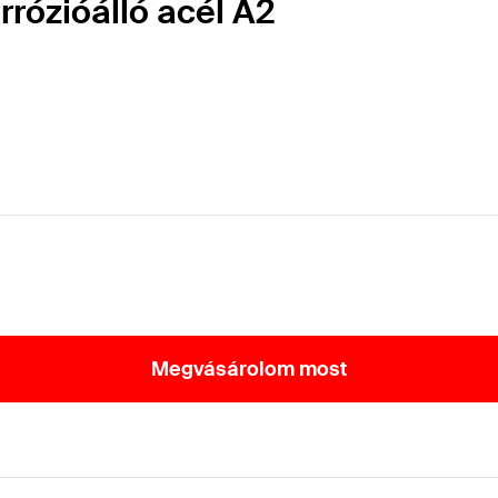
rrózióálló acél A2
Megvásárolom most