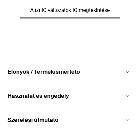
Kefe átmérő
—
GTIN (EAN-Code)
4000657900711
Hosszúság
(
)
180
mm
A (z) 10 változatok 10 megtekintése
l
fúróátmérő
—
Mennyiség
1
db
Szín
—
GTIN (EAN-Code)
4048962072990
Hosszúság
(
)
420
mm
l
Mennyiség
1
db
GTIN (EAN-Code)
4048962095760
Előnyök / Termékismertető
Használat és engedély
Előnyök
A furattisztító kefe M8-as menettel rendelkezik.
Szerelési útmutató
Alkalmazások
SDS átalakítóval kiegészítve, fúrógéppel vagy
akkus csavarozóval használható.