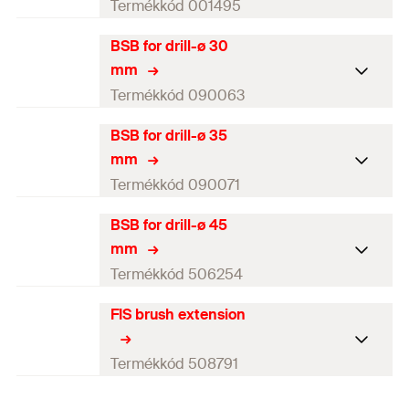
fúróátmérő
20
mm
Termékkód 001495
Mennyiség
1
db
Szín
zöld
BSB for drill-ø 30
Kefe átmérő
27
mm
GTIN (EAN-Code)
4000657014937
mm
Hosszúság
(
)
180
mm
l
fúróátmérő
25
mm
Termékkód 090063
Mennyiség
1
db
Szín
fekete
BSB for drill-ø 35
Kefe átmérő
32
mm
GTIN (EAN-Code)
4000657014944
mm
Hosszúság
(
)
180
mm
l
fúróátmérő
30
mm
Termékkód 090071
Mennyiség
1
db
Szín
szürke
BSB for drill-ø 45
Kefe átmérő
37
mm
GTIN (EAN-Code)
4000657014951
mm
Hosszúság
(
)
180
mm
l
fúróátmérő
35
mm
Termékkód 506254
Mennyiség
1
db
Szín
barna
FIS brush extension
Kefe átmérő
47
mm
GTIN (EAN-Code)
4000657900636
Hosszúság
(
)
180
mm
l
fúróátmérő
45
mm
Termékkód 508791
Mennyiség
1
db
Szín
—