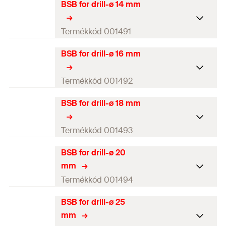
BSB for drill-ø 14 mm
Kefe átmérő
13
mm
fúróátmérő
12
mm
Termékkód 001491
Szín
fehér
BSB for drill-ø 16 mm
Kefe átmérő
15
mm
Hosszúság
(
)
180
mm
l
fúróátmérő
14
mm
Termékkód 001492
Mennyiség
1
db
Szín
kék
BSB for drill-ø 18 mm
Kefe átmérő
17
mm
GTIN (EAN-Code)
4000657014906
Hosszúság
(
)
180
mm
l
fúróátmérő
16
mm
Termékkód 001493
Mennyiség
1
db
Szín
piros
BSB for drill-ø 20
Kefe átmérő
19
mm
GTIN (EAN-Code)
4000657014913
mm
Hosszúság
(
)
180
mm
l
fúróátmérő
18
mm
Termékkód 001494
Mennyiség
1
db
Szín
sárga
BSB for drill-ø 25
Kefe átmérő
22
mm
GTIN (EAN-Code)
4000657014920
mm
Hosszúság
(
)
180
mm
l