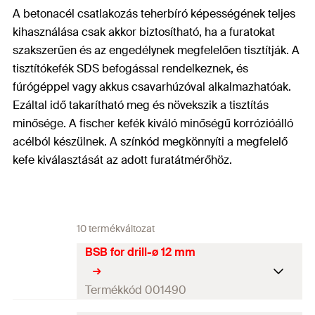
A betonacél csatlakozás teherbíró képességének teljes
kihasználása csak akkor biztosítható, ha a furatokat
szakszerűen és az engedélynek megfelelően tisztítják. A
tisztítókefék SDS befogással rendelkeznek, és
fúrógéppel vagy akkus csavarhúzóval alkalmazhatóak.
Ezáltal idő takarítható meg és növekszik a tisztítás
minősége. A fischer kefék kiváló minőségű korrózióálló
acélból készülnek. A színkód megkönnyíti a megfelelő
kefe kiválasztását az adott furatátmérőhöz.
10 termékváltozat
BSB for drill-ø 12 mm
Termékkód 001490