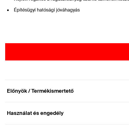
Építésügyi hatósági jóváhagyás
Előnyök / Termékismertető
Használat és engedély
Professzionális homlokzat javítás kétrétegű falaz