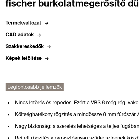
fischer burkolatmegerősítő d
Termékváltozat
CAD adatok
Szakkereskedők
Képek letöltése
Legfontosabb jellemzők
Nincs letörés és repedés. Ezért a VBS 8 még régi vakol
Költséghatékony rögzítés a mindössze 8 mm fúrószár
Nagy biztonság: a szerelés lehetséges a teljes fugában
Rejtett rögzítés a ragasztóanyag szürke színének kösz