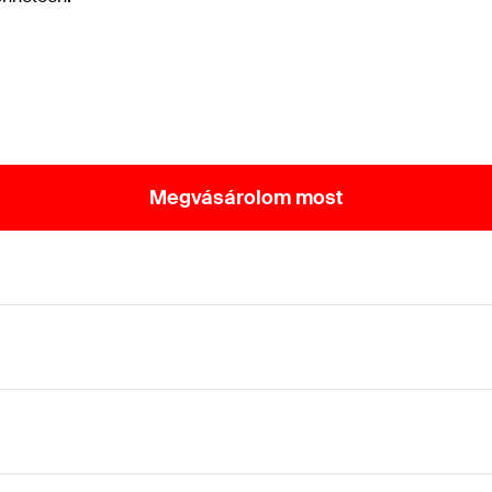
Megvásárolom most
atoknál (külső falburkolatoknál)