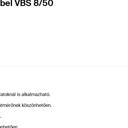
übel VBS 8/50
atoknál is alkalmazható.
 átmérőnek köszönhetően.
.
önhetően.