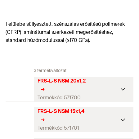
Felülebe süllyesztett, szénszálas erősítésű polimerek
(CFRP) laminátumai szerkezeti megerősítéshez,
standard húzómodulussal (≥170 GPa).
3 termékváltozat
FRS-L-S NSM 20x1,2
Termékkód 571700
FRS-L-S NSM 15x1,4
Sűrűség
1,60
g/cm³
Átlagos szálerősítés-
Termékkód 571701
67
%
térfogatarány