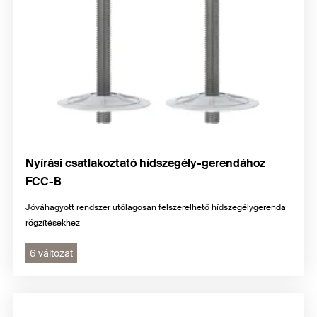
Nyírási csatlakoztató hídszegély-gerendához
FCC-B
Jóváhagyott rendszer utólagosan felszerelhető hídszegélygerenda
rögzítésekhez
6 változat