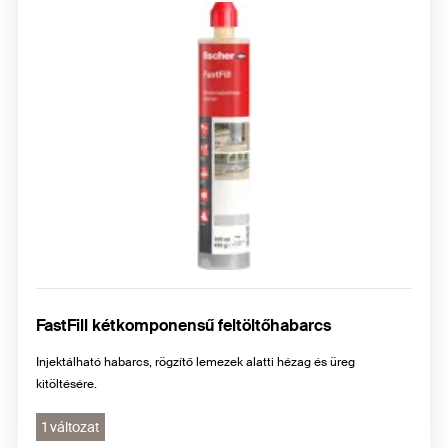
FastFill kétkomponensű feltöltőhabarcs
Injektálható habarcs, rögzítő lemezek alatti hézag és üreg
kitöltésére.
1 változat